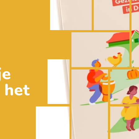
je
 het