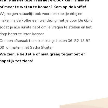
Wil je na het lezen van het e-book kennismaken
of meer te weten te komen? Kom op de koffie!
Wij zorgen natuurlijk ook voor een koekje erbij en
maken na de koffie een wandeling met je door De Glind
zodat je alle ruimte hebt om je vragen te stellen en het
De Glind
Help ons mogelijk m
dorp beter te leren kennen.
Om een afspraak te maken kun je bellen 06-82 13 92
09 of
mailen
met Sacha Sluijter
We zien je belletje of mail graag tegemoet en
hopelijk tot ziens!