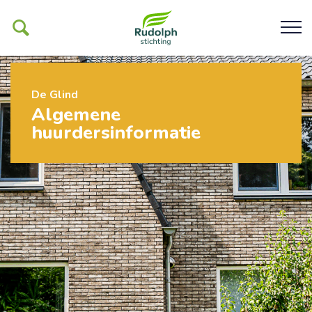
De Glind
Ons werk
Algemene
huurdersinformatie
De Glind
Help ons mogelijk maken
Organisatie
Contact