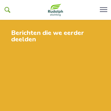
Berichten die we eerder
deelden
Ons werk
De Glind
Help ons mogelijk maken
Organisatie
Contact