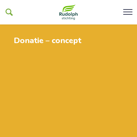
Donatie – concept
Ons werk
De Glind
Help ons mogelijk maken
Organisatie
Contact