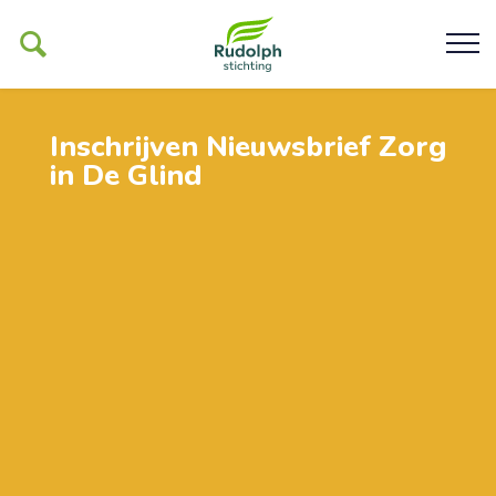
Inschrijven Nieuwsbrief Zorg
in De Glind
Ons werk
De Glind
Help ons mogelijk maken
Organisatie
Contact