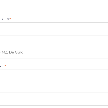
E KERK
*
NIE
*