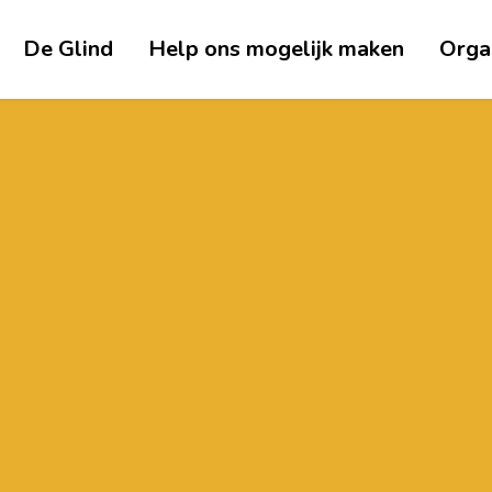
De Glind
Help ons mogelijk maken
Orga