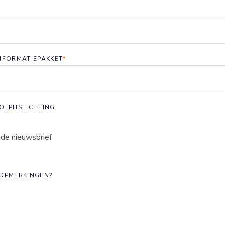
NFORMATIEPAKKET
*
De Glind
Help ons mogelijk m
OLPHSTICHTING
 de nieuwsbrief
 OPMERKINGEN?