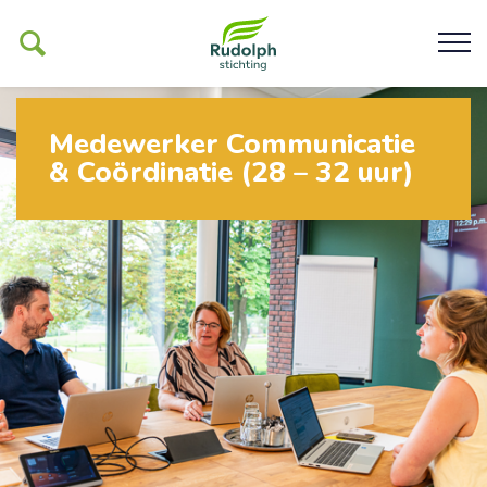
Medewerker Communicatie
& Coördinatie (28 – 32 uur)
Ons werk
De Glind
Help ons mogelijk maken
Organisatie
Contact