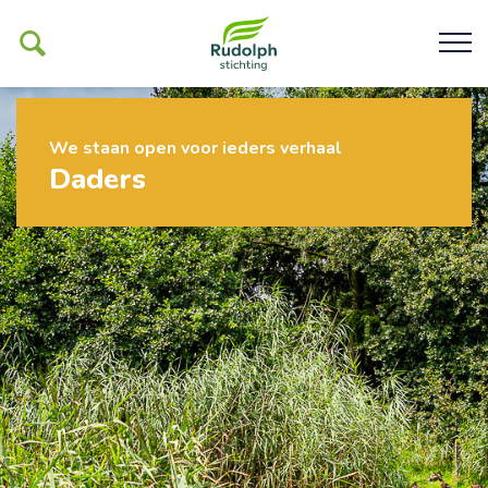
We staan open voor ieders verhaal
Ons werk
Daders
De Glind
Help ons mogelijk maken
Organisatie
Contact