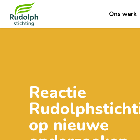
Ons werk
Reactie
Rudolphsticht
op nieuwe