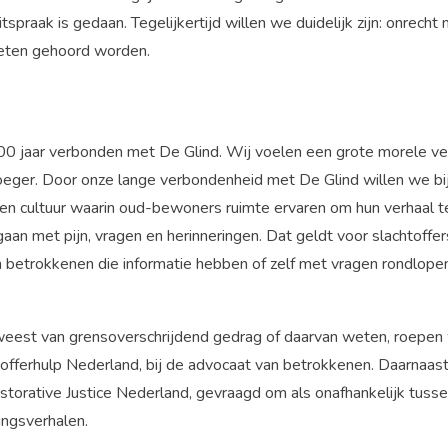
tspraak is gedaan. Tegelijkertijd willen we duidelijk zijn: onrech
eten gehoord worden.
 100 jaar verbonden met De Glind. Wij voelen een grote morele v
vroeger. Door onze lange verbondenheid met De Glind willen we b
 Een cultuur waarin oud-bewoners ruimte ervaren om hun verhaal te
an met pijn, vragen en herinneringen. Dat geldt voor slachtoffer
etrokkenen die informatie hebben of zelf met vragen rondlopen
eest van grensoverschrijdend gedrag of daarvan weten, roepen w
chtofferhulp Nederland, bij de advocaat van betrokkenen. Daarnaas
De Glind
Help ons mogelijk m
estorative Justice Nederland, gevraagd om als onafhankelijk tus
ingsverhalen.