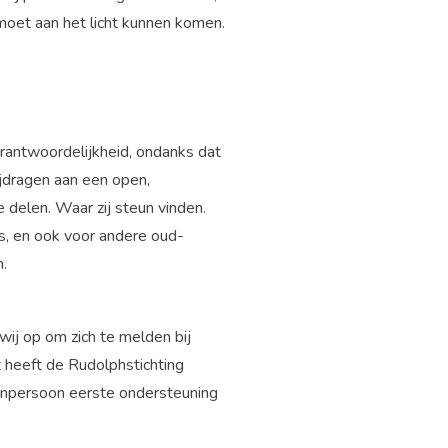
t moet aan het licht kunnen komen.
erantwoordelijkheid, ondanks dat
ijdragen aan een open,
 delen. Waar zij steun vinden.
s, en ook voor andere oud-
.
ij op om zich te melden bij
t heeft de Rudolphstichting
aken
Organisatie
Contact
senpersoon eerste ondersteuning