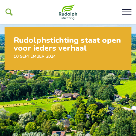
Rudolphstichting staat open
voor ieders verhaal
Ons werk
10 SEPTEMBER 2024
De Glind
Help ons mogelijk maken
Organisatie
Contact