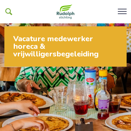
Vacature medewerker
horeca &
Ons werk
vrijwilligersbegeleiding
De Glind
Help ons mogelijk maken
Organisatie
Contact