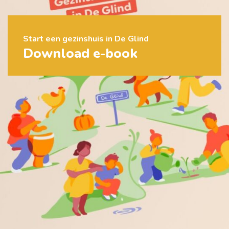
Start een gezinshuis in De Glind
Download e-book
Ons werk
De Glind
Help ons mogelijk maken
Organisatie
Contact