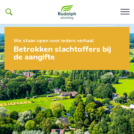
We staan open voor ieders verhaal
Ons werk
Betrokken slachtoffers bij
de aangifte
De Glind
Help ons mogelijk maken
Organisatie
Contact