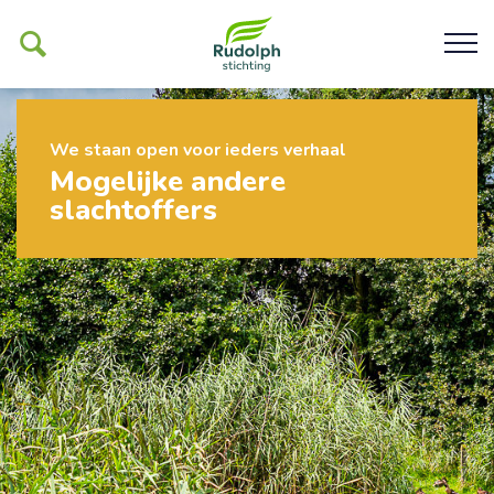
We staan open voor ieders verhaal
Ons werk
Mogelijke andere
slachtoffers
De Glind
Help ons mogelijk maken
Organisatie
Contact