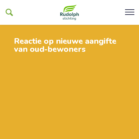
Reactie op nieuwe aangifte
van oud-bewoners
Ons werk
De Glind
Help ons mogelijk maken
Organisatie
Contact