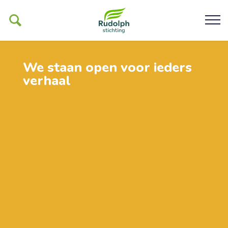
We staan open voor ieders
verhaal
Ons werk
De Glind
Help ons mogelijk maken
Organisatie
Contact